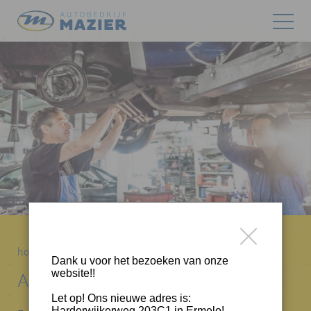
home
>
Werkplaats
>
APK
Dank u voor het bezoeken van onze
website!!
APK Keuring
Let op! Ons nieuwe adres is:
Harderwijkerweg 203C1 in Ermelo!