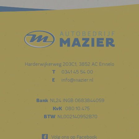
Harderwijkerweg 203C1, 3852 AC Ermelo
T
0341 45 54 00
E
info@mazier.nl
Bank
NL24 INGB 0683844059
KvK
080.10.475
BTW
NL002140952B70
Volg ons op Facebook