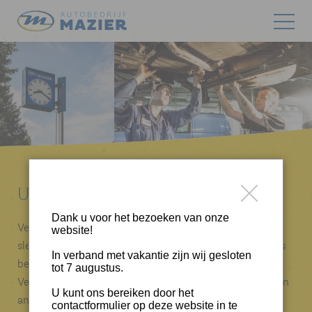
Uw auto vertrouwd
Dank u voor het bezoeken van onze
Vertrouwd, dat schrijven we niet voor niets! Een
website!
sleutelwoord in ons bedrijf. Of eigenlijk de basis van ons
In verband met vakantie zijn wij gesloten
bestaan! Vertrouwd in hoe wij met u als klant omgaan.
tot 7 augustus.
Vertrouwd hoe wij een juiste aanbieding maken voor een
U kunt ons bereiken door het
andere auto. Vertrouwd in onze adviezen die wij geven.
contactformulier op deze website in te