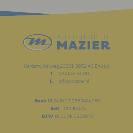
Harderwijkerweg 203C1, 3852 AC Ermelo
T
0341 45 54 00
E
info@mazier.nl
Bank
NL24 INGB 0683844059
KvK
080.10.475
BTW
NL002140952B70